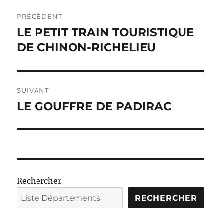
Navigation
PRÉCÉDENT
de
LE PETIT TRAIN TOURISTIQUE
Publication
précédente :
DE CHINON-RICHELIEU
l’article
SUIVANT
LE GOUFFRE DE PADIRAC
Publication
suivante :
Rechercher
RECHERCHER