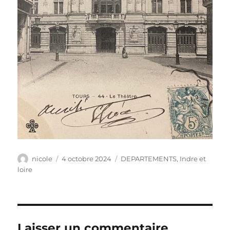
Auteur
Publié
Catégories
nicole
4 octobre 2024
DEPARTEMENTS
,
Indre et
le
loire
Laisser un commentaire