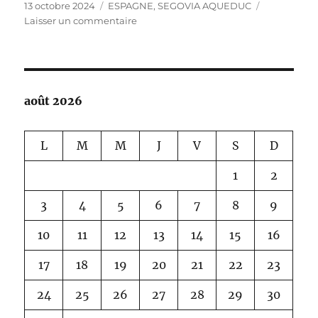
Publié
Catégories
13 octobre 2024
ESPAGNE
,
SEGOVIA AQUEDUC
le
sur
Laisser un commentaire
AQUEDUC
DE
SEGOVIA
août 2026
L
M
M
J
V
S
D
1
2
3
4
5
6
7
8
9
10
11
12
13
14
15
16
17
18
19
20
21
22
23
24
25
26
27
28
29
30