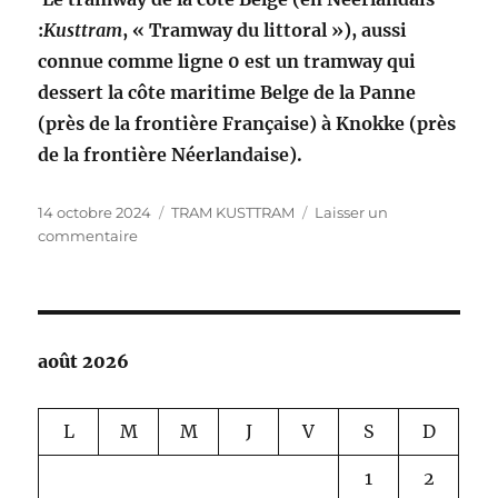
:
Kusttram
, « Tramway du littoral »), aussi
connue comme ligne 0 est un tramway qui
dessert la côte maritime Belge de la Panne
(près de la frontière Française) à Knokke (près
de la frontière Néerlandaise).
Publié
Catégories
14 octobre 2024
TRAM KUSTTRAM
Laisser un
le
sur
commentaire
KUSTTRAM
août 2026
L
M
M
J
V
S
D
1
2