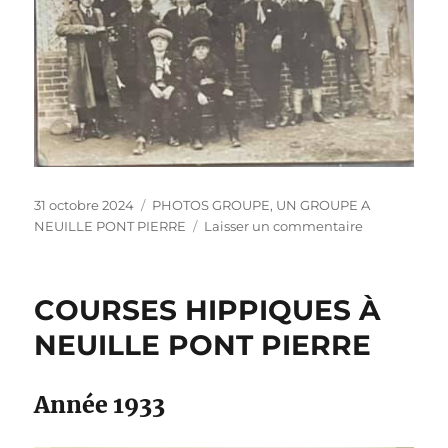
Publié
Catégories
31 octobre 2024
PHOTOS GROUPE
,
UN GROUPE A
le
sur
NEUILLE PONT PIERRE
Laisser un commentaire
UN
GROUPE
A
COURSES HIPPIQUES À
NEUILLE
PONT
NEUILLE PONT PIERRE
PIERRE
Année 1933