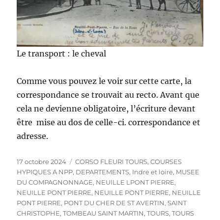
Le transport : le cheval
Comme vous pouvez le voir sur cette carte, la
correspondance se trouvait au recto. Avant que
cela ne devienne obligatoire, l’écriture devant
être mise au dos de celle-ci. correspondance et
adresse.
Publié
Catégories
17 octobre 2024
CORSO FLEURI TOURS
,
COURSES
le
HYPIQUES A NPP
,
DEPARTEMENTS
,
Indre et loire
,
MUSEE
DU COMPAGNONNAGE
,
NEUILLE LPONT PIERRE
,
NEUILLE PONT PIERRE
,
NEUILLE PONT PIERRE
,
NEUILLE
PONT PIERRE
,
PONT DU CHER DE ST AVERTIN
,
SAINT
CHRISTOPHE
,
TOMBEAU SAINT MARTIN
,
TOURS
,
TOURS