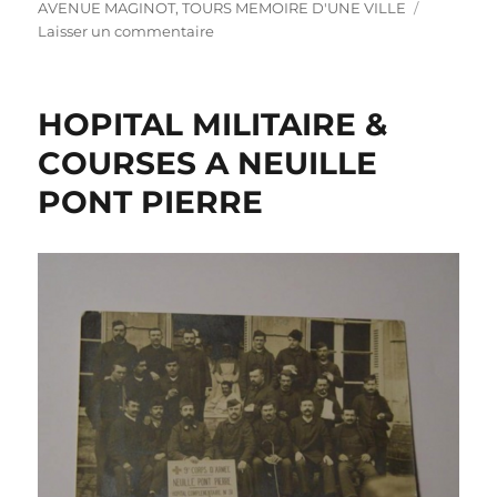
AVENUE MAGINOT
,
TOURS MEMOIRE D'UNE VILLE
sur
Laisser un commentaire
NEUILLE
PONT
PIERRE
HOPITAL MILITAIRE &
LES
CHEVAUX
COURSES A NEUILLE
PONT PIERRE