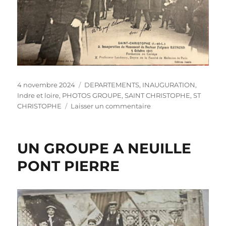
Publié
Catégories
4 novembre 2024
DEPARTEMENTS
,
INAUGURATION
,
le
Indre et loire
,
PHOTOS GROUPE
,
SAINT CHRISTOPHE
,
ST
sur
CHRISTOPHE
Laisser un commentaire
ST
CHRISTOPHE
–
UN GROUPE A NEUILLE
INAUGURATION
AU
PONT PIERRE
MONUMENT