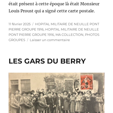
était présent à cette époque là était Monsieur
Louis Proust qui a signé cette carte postale.
Publié
Catégories
11 février 2025
HOPITAL MILITAIRE DE NEUILLE PONT
le
PIERRE GROUPE 1916
,
HOPITAL MILITAIRE DE NEUILLE
PONT PIERRE GROUPE 1916
,
MA COLLECTION
,
PHOTOS
sur
GROUPES
Laisser un commentaire
HOPITAL
MILITAIRE
DE
LES GARS DU BERRY
NEUILLE
PONT
PIERRE
–
GROUPE
1916