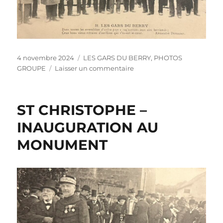
Publié
Catégories
4 novembre 2024
LES GARS DU BERRY
,
PHOTOS
le
sur
GROUPE
Laisser un commentaire
LES
GARS
DU
ST CHRISTOPHE –
BERRY
INAUGURATION AU
MONUMENT