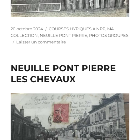
Publié
Catégories
20 octobre 2024
COURSES HYPIQUES A NPP
,
MA
le
COLLECTION
,
NEUILLE PONT PIERRE
,
PHOTOS GROUPES
sur
Laisser un commentaire
COURSES
HIPPIQUES
À
NEUILLE PONT PIERRE
NEUILLE
PONT
LES CHEVAUX
PIERRE