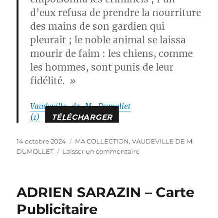
d’eux refusa de prendre la nourriture
des mains de son gardien qui
pleurait ; le noble animal se laissa
mourir de faim : les chiens, comme
les hommes, sont punis de leur
fidélité.
»
Vaudeville_de_M._Dumollet
(1)
TÉLÉCHARGER
Publié
Catégories
14 octobre 2024
MA COLLECTION
,
VAUDEVILLE DE M.
le
sur
DUMOLLET
Laisser un commentaire
VAUDEVILLE
DE
M.
ADRIEN SARAZIN – Carte
DUMOLLET
Publicitaire