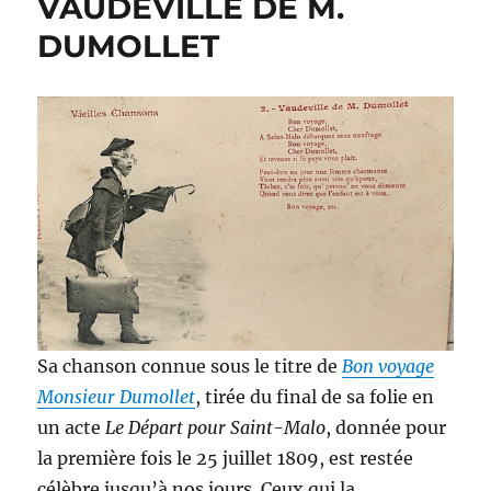
VAUDEVILLE DE M.
COURSES
A
DUMOLLET
NEUILLE
PONT
PIERRE
Sa chanson connue sous le titre de
Bon voyage
Monsieur Dumollet
, tirée du final de sa folie en
un acte
Le Départ pour Saint-Malo
, donnée pour
la première fois le 25 juillet 1809, est restée
célèbre jusqu’à nos jours. Ceux qui la