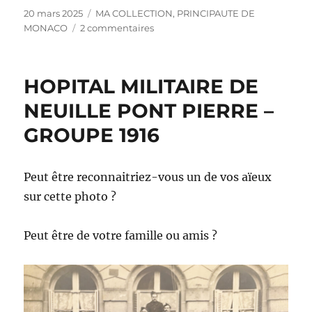
Publié
Catégories
20 mars 2025
MA COLLECTION
,
PRINCIPAUTE DE
le
sur
MONACO
2 commentaires
PRINCIPAUTÉ
DE
MONACO
HOPITAL MILITAIRE DE
NEUILLE PONT PIERRE –
GROUPE 1916
Peut être reconnaitriez-vous un de vos aïeux
sur cette photo ?
Peut être de votre famille ou amis ?