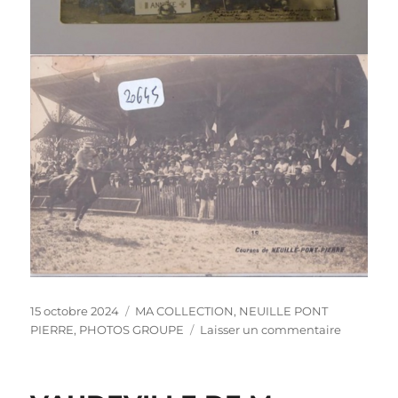
Publié
Catégories
15 octobre 2024
MA COLLECTION
,
NEUILLE PONT
le
sur
PIERRE
,
PHOTOS GROUPE
Laisser un commentaire
HOPITAL
MILITAIR
&