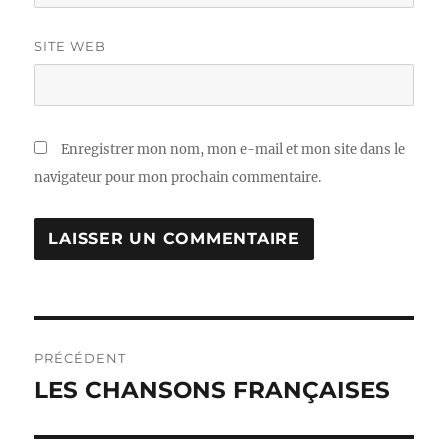
SITE WEB
Enregistrer mon nom, mon e-mail et mon site dans le
navigateur pour mon prochain commentaire.
Navigation
PRÉCÉDENT
de
LES CHANSONS FRANÇAISES
Publication
précédente :
l’article