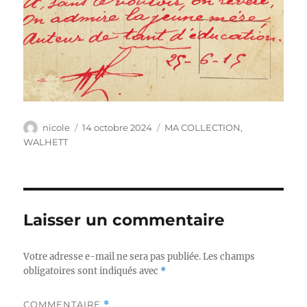
Auteur
Publié
Catégories
nicole
14 octobre 2024
MA COLLECTION
,
le
WALHETT
Laisser un commentaire
Votre adresse e-mail ne sera pas publiée.
Les champs
obligatoires sont indiqués avec
*
COMMENTAIRE
*