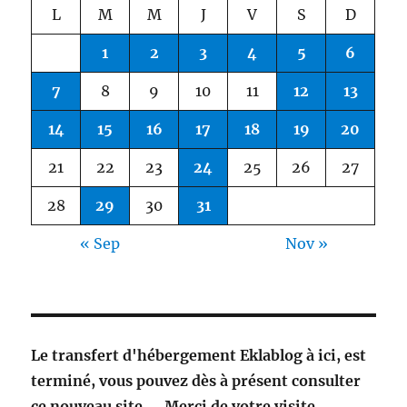
L
M
M
J
V
S
D
1
2
3
4
5
6
7
8
9
10
11
12
13
14
15
16
17
18
19
20
21
22
23
24
25
26
27
28
29
30
31
« Sep
Nov »
Le transfert d'hébergement Eklablog à ici, est
terminé, vous pouvez dès à présent consulter
ce nouveau site. ...Merci de votre visite.
..