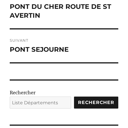
de
PONT DU CHER ROUTE DE ST
Publication
précédente :
AVERTIN
l’article
SUIVANT
PONT SEJOURNE
Publication
suivante :
Rechercher
RECHERCHER