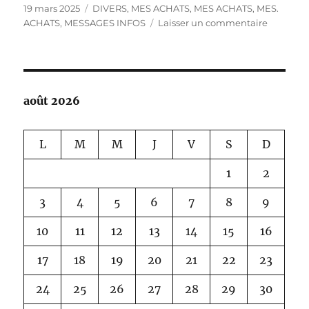
Publié
Catégories
19 mars 2025
DIVERS
,
MES ACHATS
,
MES ACHATS
,
MES.
le
sur
ACHATS
,
MESSAGES INFOS
Laisser un commentaire
MES
ACHATS
août 2026
L
M
M
J
V
S
D
1
2
3
4
5
6
7
8
9
10
11
12
13
14
15
16
17
18
19
20
21
22
23
24
25
26
27
28
29
30