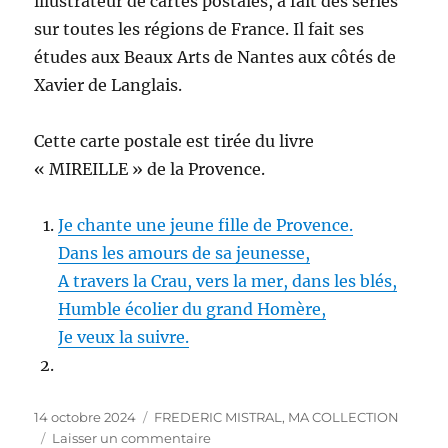
illustrateur de cartes postales, a fait des séries
sur toutes les régions de France. Il fait ses
études aux Beaux Arts de Nantes aux côtés de
Xavier de Langlais.
Cette carte postale est tirée du livre
« MIREILLE » de la Provence.
Je chante une jeune fille de Provence.
Dans les amours de sa jeunesse,
A travers la Crau, vers la mer, dans les blés,
Humble écolier du grand Homère,
Je veux la suivre.
Publié
Catégories
14 octobre 2024
FREDERIC MISTRAL
,
MA COLLECTION
le
sur
Laisser un commentaire