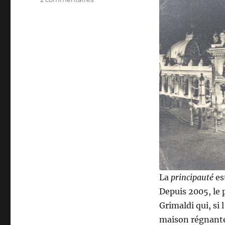
PRINCIPAUTÉ
DE
MONACO
La
principauté
es
Depuis 2005, le 
Grimaldi qui, si 
maison régnante,