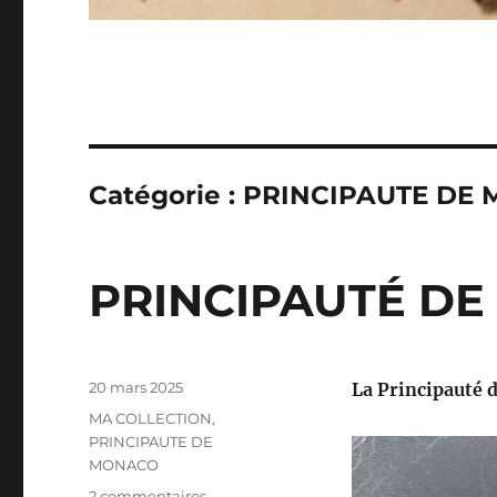
Catégorie :
PRINCIPAUTE DE
PRINCIPAUTÉ D
Publié
20 mars 2025
La Principauté 
le
Catégories
MA COLLECTION
,
PRINCIPAUTE DE
MONACO
sur
2 commentaires