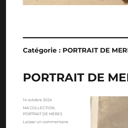
Catégorie :
PORTRAIT DE MER
PORTRAIT DE ME
Publié
14 octobre 2024
le
Catégories
MA COLLECTION
,
PORTRAIT DE MERES
sur
Laisser un commentaire
PORTRAIT