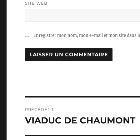
SITE WEB
Enregistrer mon nom, mon e-mail et mon site dans 
Navigation
PRÉCÉDENT
de
VIADUC DE CHAUMONT
Publication
précédente :
l’article