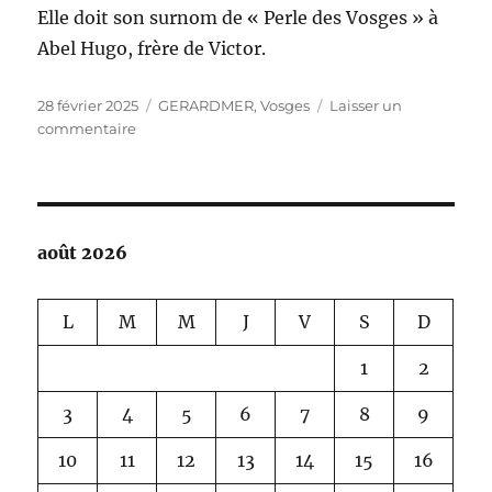
Elle doit son surnom de « Perle des Vosges » à
Abel Hugo, frère de Victor.
Publié
Catégories
28 février 2025
GERARDMER
,
Vosges
Laisser un
le
sur
commentaire
GERADMER
août 2026
L
M
M
J
V
S
D
1
2
3
4
5
6
7
8
9
10
11
12
13
14
15
16