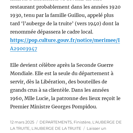
restaurant probablement dans les années 1920
1930, tenu par la famille Guillou, appelé plus
tard ‘l’auberge de la truite’ (vers 1940) dont la
renommée dépassera le cadre local.
https://pop.culture.gouv.fr/notice/merimee/I
A29003947
Elle devient célèbre après la Seconde Guerre
Mondiale. Elle est la seule du département à
servir, dès la Libération, des bouteilles de
grands crus à sa clientèle. Dans les années
1960, Mlle Lucie, la patronne des lieux reçoit le
Premier Ministre Georges Pompidou.
Publié
Catégories
12 mars 2025
DEPARTEMENTS
,
Finistère
,
L'AUBERGE DE
le
LA TRUITE
,
L'AUBERGE DE LA TRUITE
Laisser un