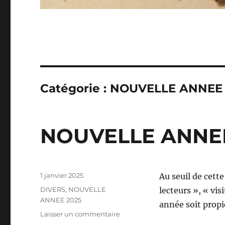
Catégorie :
NOUVELLE ANNEE 
NOUVELLE ANNEE
Publié
1 janvier 2025
Au seuil de cette
le
Catégories
DIVERS
,
NOUVELLE
lecteurs », « vi
ANNEE 2025
année soit propi
sur
Laisser un commentaire
NOUVELLE