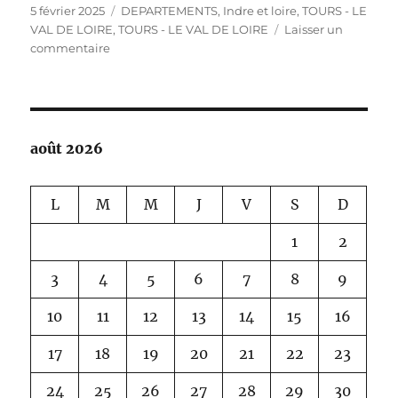
Publié
Catégories
5 février 2025
DEPARTEMENTS
,
Indre et loire
,
TOURS - LE
le
VAL DE LOIRE
,
TOURS - LE VAL DE LOIRE
Laisser un
sur
commentaire
TOURS
–
LE
VAL
DE
août 2026
LOIRE
L
M
M
J
V
S
D
1
2
3
4
5
6
7
8
9
10
11
12
13
14
15
16
17
18
19
20
21
22
23
24
25
26
27
28
29
30