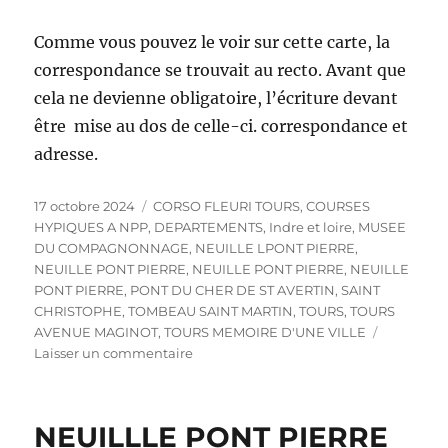
Comme vous pouvez le voir sur cette carte, la
correspondance se trouvait au recto. Avant que
cela ne devienne obligatoire, l’écriture devant
être mise au dos de celle-ci. correspondance et
adresse.
Publié
Catégories
17 octobre 2024
CORSO FLEURI TOURS
,
COURSES
le
HYPIQUES A NPP
,
DEPARTEMENTS
,
Indre et loire
,
MUSEE
DU COMPAGNONNAGE
,
NEUILLE LPONT PIERRE
,
NEUILLE PONT PIERRE
,
NEUILLE PONT PIERRE
,
NEUILLE
PONT PIERRE
,
PONT DU CHER DE ST AVERTIN
,
SAINT
CHRISTOPHE
,
TOMBEAU SAINT MARTIN
,
TOURS
,
TOURS
AVENUE MAGINOT
,
TOURS MEMOIRE D'UNE VILLE
sur
Laisser un commentaire
NEUILLE
PONT
PIERRE
NEUILLLE PONT PIERRE
LES