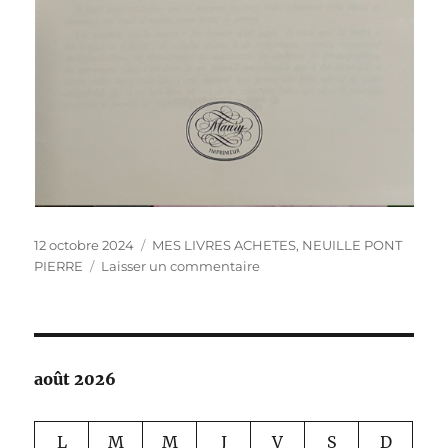
Publié
Catégories
12 octobre 2024
MES LIVRES ACHETES
,
NEUILLE PONT
le
sur
PIERRE
Laisser un commentaire
NEUILLLE
PONT
PIERRE
août 2026
L
M
M
J
V
S
D