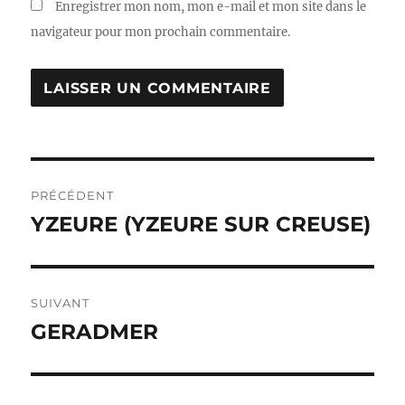
Enregistrer mon nom, mon e-mail et mon site dans le
navigateur pour mon prochain commentaire.
Navigation
PRÉCÉDENT
de
YZEURE (YZEURE SUR CREUSE)
Publication
précédente :
l’article
SUIVANT
GERADMER
Publication
suivante :