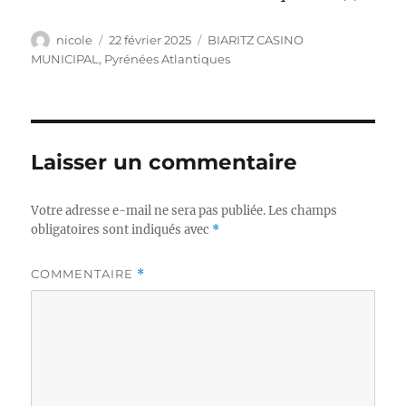
Auteur
Publié
Catégories
nicole
22 février 2025
BIARITZ CASINO
le
MUNICIPAL
,
Pyrénées Atlantiques
Laisser un commentaire
Votre adresse e-mail ne sera pas publiée.
Les champs
obligatoires sont indiqués avec
*
COMMENTAIRE
*